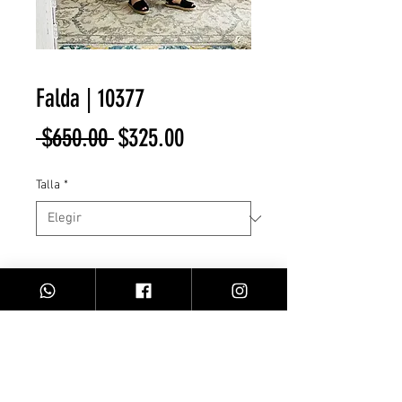
Falda | 10377
Precio
Precio
 $650.00 
$325.00
de
Talla
*
oferta
Cantidad
*
Agregar al carrito