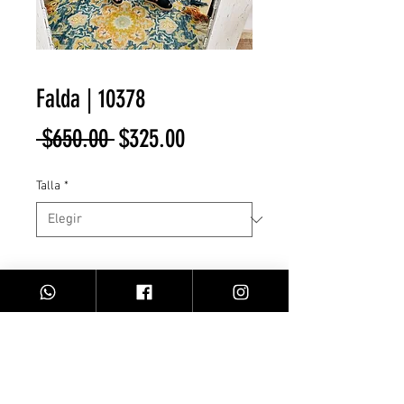
Falda | 10378
Precio
Precio
 $650.00 
$325.00
de
Talla
*
oferta
Cantidad
*
Agregar al carrito