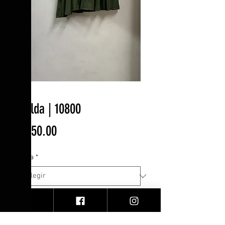
Falda | 10800
Precio
$550.00
Talla
*
Cantidad
*