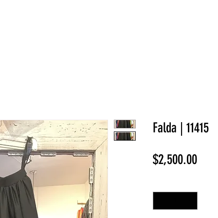
NEW COLLECTION
¡REBAJAS!
DV HOME
BELLEZA
Falda | 11415
Prec
$2,500.00
Cantidad
*