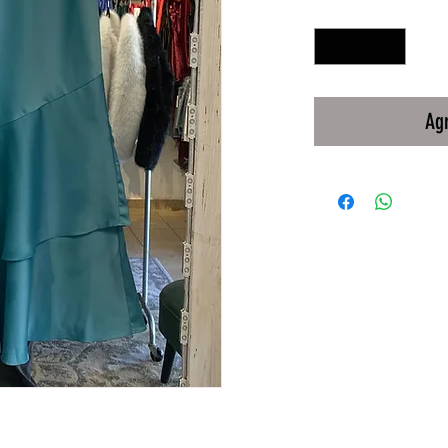
Cantidad
*
Agr