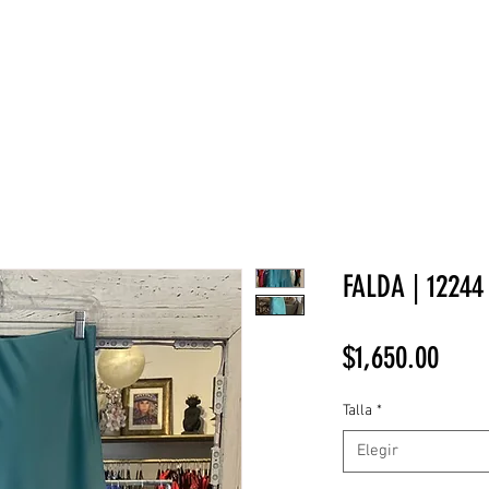
NEW COLLECTION
¡REBAJAS!
DV HOME
BELLEZA
FALDA | 12244
Prec
$1,650.00
Talla
*
Elegir