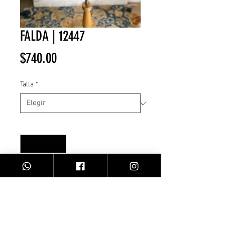
FALDA | 12447
Precio
$740.00
Talla
*
Cantidad
*
Agregar al carrito
Mini falda | Estampado