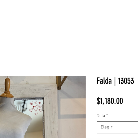
NEW COLLECTION
¡REBAJAS!
DV HOME
BELLEZA
Falda | 13053
Preci
$1,180.00
Talla
*
Elegir