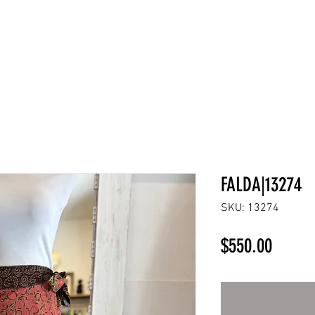
NEW COLLECTION
¡REBAJAS!
DV HOME
BELLEZA
FALDA|13274
SKU: 13274
Precio
$550.00