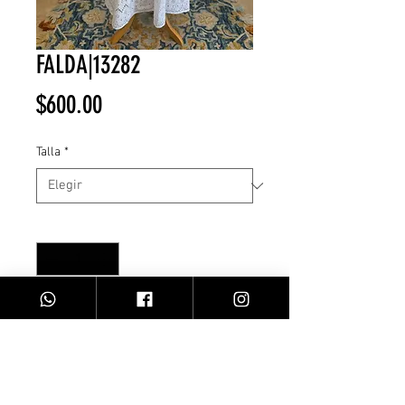
FALDA|13282
Precio
$600.00
Talla
*
Cantidad
*
Agregar al carrito
Falda blanca/encaje