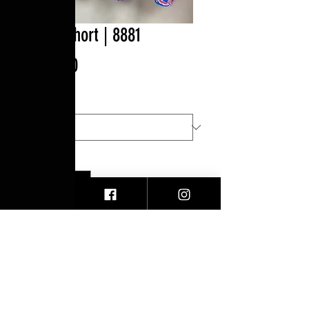
Falda short | 8881
Precio
$550.00
Talla
*
Cantidad
*
Agregar al carrito
Facebook
Contacto