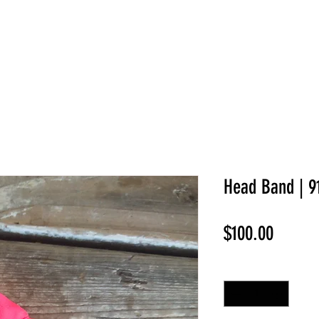
NEW COLLECTION
¡REBAJAS!
DV HOME
BELLEZA
Head Band | 9
Precio
$100.00
Cantidad
*