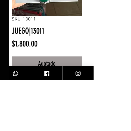
SKU: 13011
JUEGO|13011
Precio
$1,800.00
Agotado
Jgo 3 pz aret/collar/ anillo
esmeralda
Facebook
Contacto
Instagram
Comprar
Envíos y Devoluciones
Sobre Nosotros