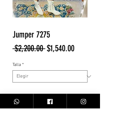
Jumper 7275
Precio
Precio
 $2,200.00 
$1,540.00
de
Talla
*
oferta
Cantidad
*
Agregar al carrito