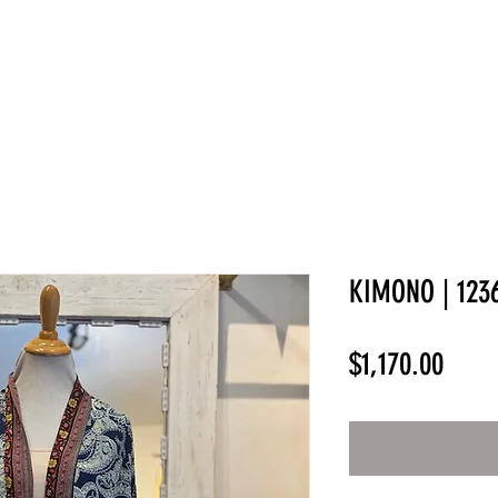
NEW COLLECTION
¡REBAJAS!
DV HOME
BELLEZA
KIMONO | 123
Preci
$1,170.00