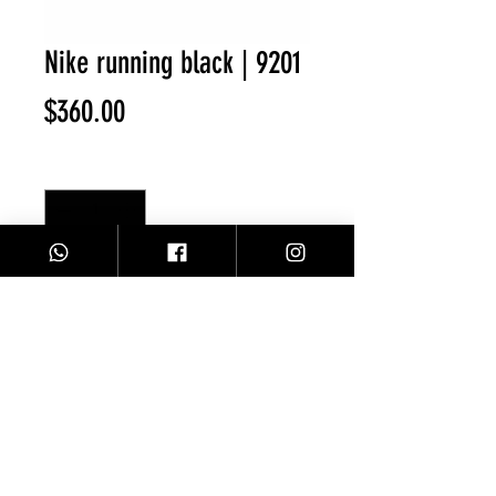
Nike running black | 9201
Precio
$360.00
Cantidad
*
Agregar al carrito
Facebook
Contacto
Instagram
Comprar
Envíos y Devoluciones
Sobre Nosotros