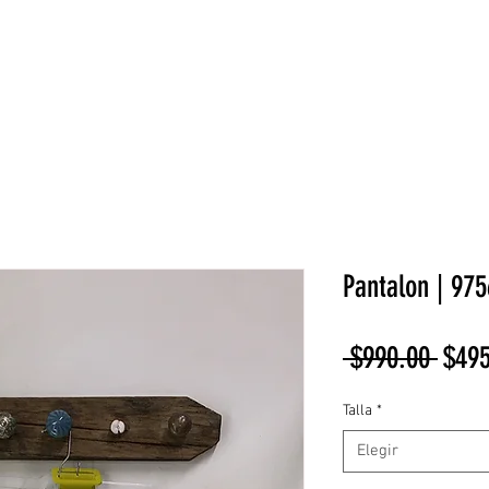
NEW COLLECTION
¡REBAJAS!
DV HOME
BELLEZA
Pantalon | 975
Preci
 $990.00 
$495
Talla
*
Elegir