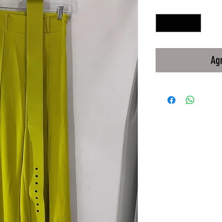
Cantidad
*
Agr