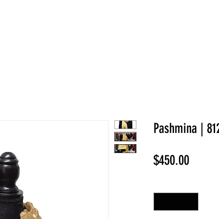
NEW COLLECTION
¡REBAJAS!
DV HOME
BELLEZA
Pashmina | 81
Precio
$450.00
Cantidad
*