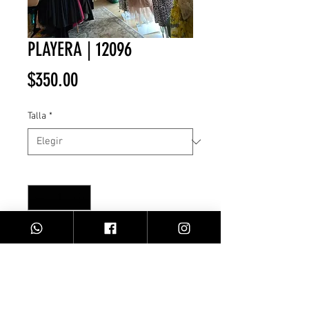
PLAYERA | 12096
Precio
$350.00
Talla
*
Cantidad
*
Agregar al carrito
playera básica blanca