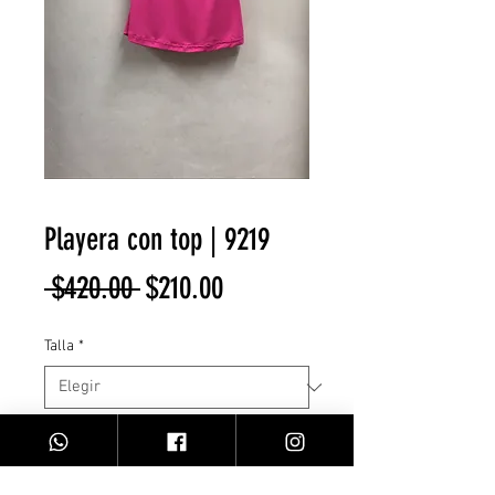
Playera con top | 9219
Precio
Precio
 $420.00 
$210.00
de
Talla
*
oferta
Cantidad
*