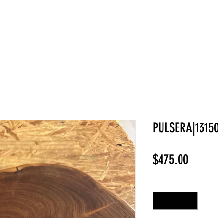
NEW COLLECTION
¡REBAJAS!
DV HOME
BELLEZA
PULSERA|1315
Precio
$475.00
Cantidad
*