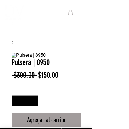
Pulsera | 8950
Precio
Precio
 $300.00 
$150.00
de
Cantidad
*
oferta
Agregar al carrito