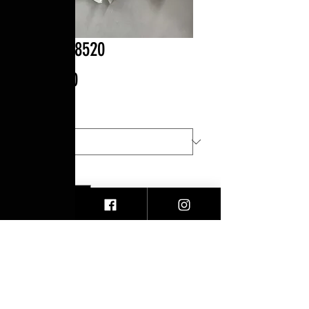
Short | 8520
Precio
$820.00
Talla
*
Cantidad
*
Agregar al carrito