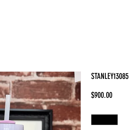
NEW COLLECTION
¡REBAJAS!
DV HOME
BELLEZA
STANLEY13085
Precio
$900.00
Cantidad
*