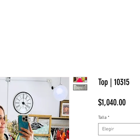
NEW COLLECTION
¡REBAJAS!
DV HOME
BELLEZA
Top | 10315
Prec
$1,040.00
Talla
*
Elegir