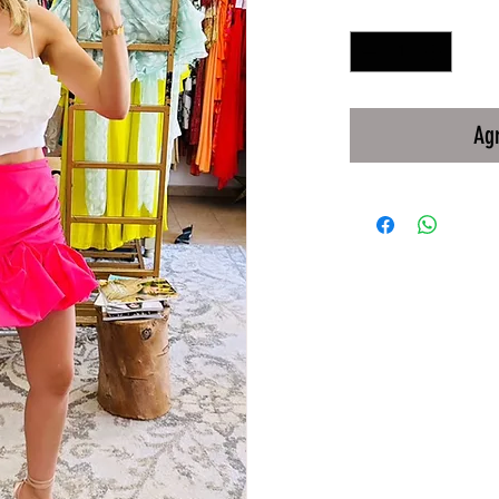
Cantidad
*
Agr