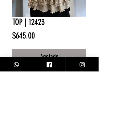
TOP | 12423
Precio
$645.00
Agotado
Top encaje Light mocha
Facebook
Contacto
Instagram
Comprar
Envíos y Devoluciones
Sobre Nosotros
Métodos de Pago