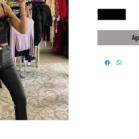
Cantidad
*
Agr