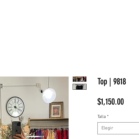
NEW COLLECTION
¡REBAJAS!
DV HOME
BELLEZA
Top | 9818
Preci
$1,150.00
Talla
*
Elegir