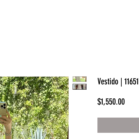
NEW COLLECTION
¡REBAJAS!
DV HOME
BELLEZA
Vestido | 11651
Prec
$1,550.00