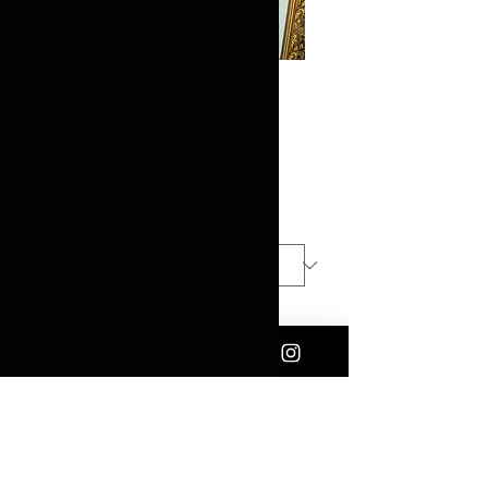
Vestido | 11656
Precio
$1,300.00
Talla
*
Cantidad
*
Agregar al carrito