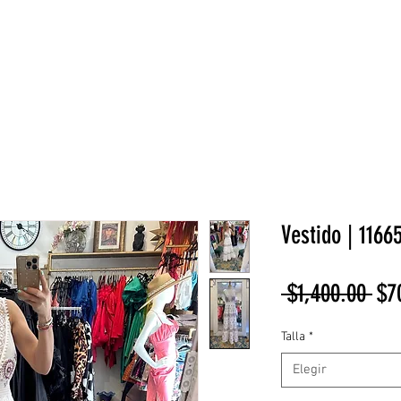
NEW COLLECTION
¡REBAJAS!
DV HOME
BELLEZA
Vestido | 1166
Pre
 $1,400.00 
$7
Talla
*
Elegir