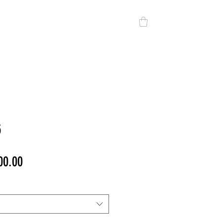
All DV
DV SPORT
CONTACTO
5
cio
Precio
00.00
de
oferta