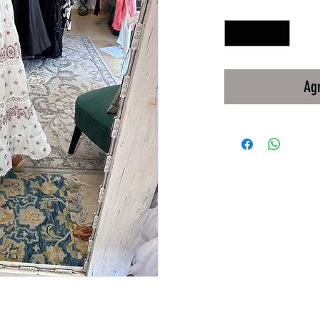
Cantidad
*
Agr