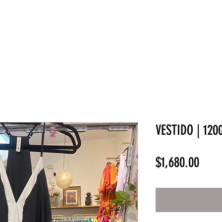
NEW COLLECTION
¡REBAJAS!
DV HOME
BELLEZA
VESTIDO | 120
Prec
$1,680.00