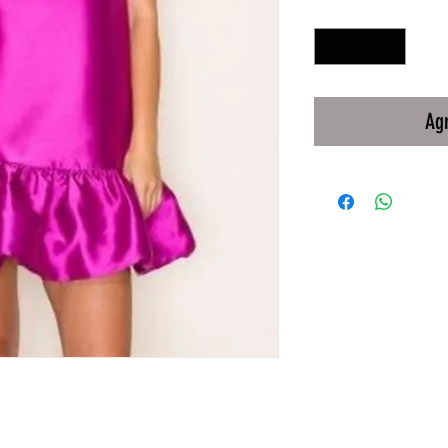
Cantidad
*
Agr