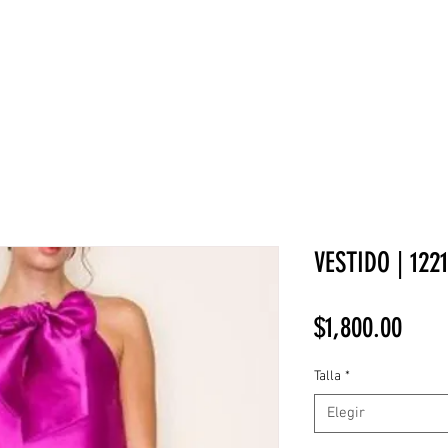
NEW COLLECTION
¡REBAJAS!
DV HOME
BELLEZA
VESTIDO | 122
Prec
$1,800.00
Talla
*
Elegir