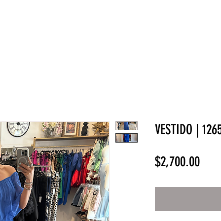
NEW COLLECTION
¡REBAJAS!
DV HOME
BELLEZA
VESTIDO | 126
Prec
$2,700.00