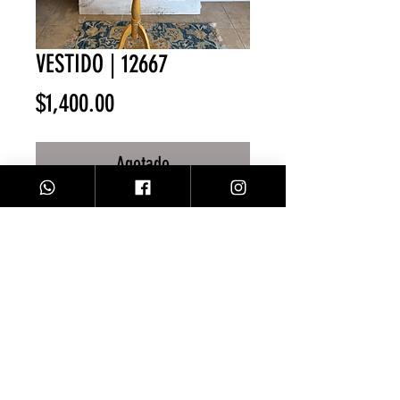
VESTIDO | 12667
Precio
$1,400.00
Agotado
Vestido Seda/ Baby blue
Facebook
Contacto
Instagram
Comprar
Envíos y Devoluciones
Sobre Nosotros
Métodos de Pago