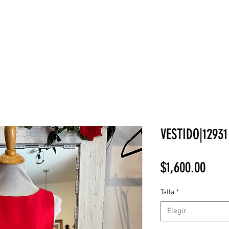
NEW COLLECTION
¡REBAJAS!
DV HOME
BELLEZA
VESTIDO|12931
Prec
$1,600.00
Talla
*
Elegir