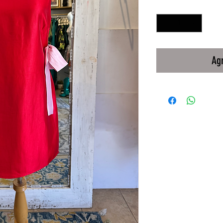
Cantidad
*
Agr