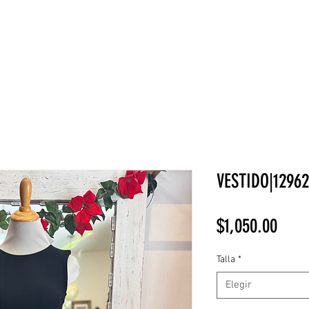
NEW COLLECTION
¡REBAJAS!
DV HOME
BELLEZA
VESTIDO|12962
Prec
$1,050.00
Talla
*
Elegir