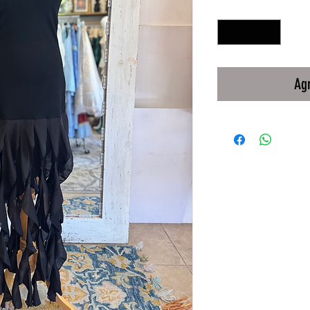
Cantidad
*
Agr