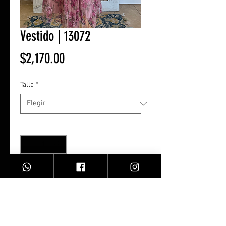
Vestido | 13072
Precio
$2,170.00
Talla
*
Cantidad
*
Agregar al carrito
Vestido flores/ Rosa