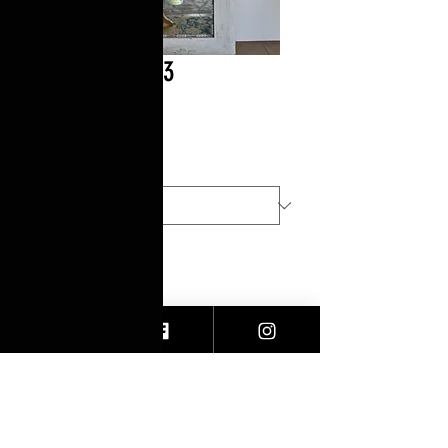
VESTIDO|13073
Precio
$1,690.00
Talla
*
Cantidad
*
Agregar al carrito
Vestido flores/menta