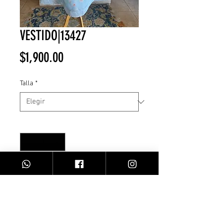
VESTIDO|13427
Precio
$1,900.00
Talla
*
Cantidad
*
Agregar al carrito
Vestido azul/flores