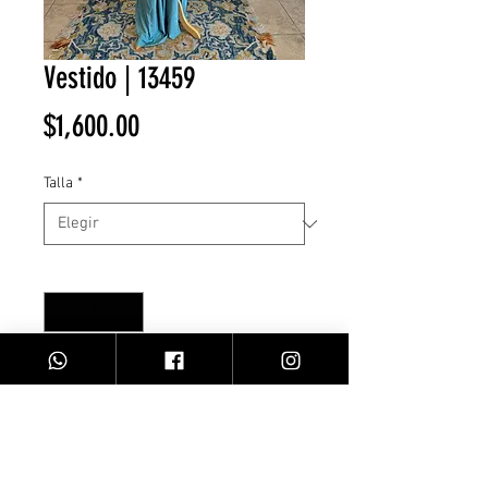
Vestido | 13459
Precio
$1,600.00
Talla
*
Cantidad
*
Agregar al carrito
Vestido halter/ ocean