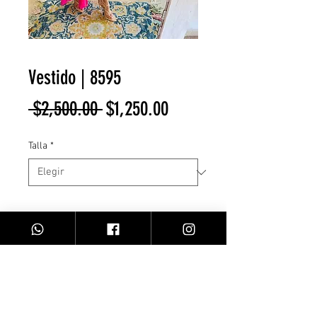
Vestido | 8595
Precio
Precio
 $2,500.00 
$1,250.00
de
Talla
*
oferta
Cantidad
*
Agregar al carrito